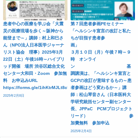
患者中心の医療を学ぶ会「大震
第７回患者参画PEセミナー
災の医療現場を歩く～阪神から
「ヘルシンキ宣言の改訂と私た
能登まで～」講師：村上和巳さ
ちが目指す患者参
ん（NPO法人日本医学ジャーナ
画
リスト協会 理事）2025年3月
３月１０日（月）午後７時～９
22日（土）午後16時～ハイブリ
時 オンライ
ッド開催 場所 渋谷区総合文化
ン 基
センター大和田・Zoom 参加無
調講演は、「ヘルシンキ宣言と
料 お申込みURL
GCPの改訂が意味するもの～患
https://forms.gle/1ihKtrMJLt8c97kd9
者参画はどう変わるか～」講
師：松山琴音さん（日本医科大
2025年2月8日
学研究統括センター副センター
長、JPPaC PCMプロジェクト
リード） 参
加費無料 参加申込
2025年2月4日