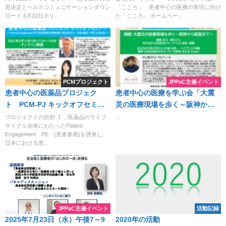
Ethics by Patients and
長、JPPaC PCMプロジェクト
思決定とヘルスコミュニケーションダウン
「こころ」 患者中心の医療の実現に向け
ロード 6月22日ポリ...
た「こころ」 ホームペー...
Citizens, and the Vision for
リード） 参
the Future
加費無料 参加申込
PCMプロジェクト
JPPaC主催イベント
患者中心の医薬品プロジェク
患者中心の医療を学ぶ会「大震
ト PCM-PJ キックオフセミナ
災の医療現場を歩く～阪神から
ー報告書記載しました。ホーム
能登まで～」講師：村上和巳さ
プロジェクトの目的 １．医薬品のライフ
...
サイクル全体にわたったPatient
ぺージ 右下カテゴリー
ん（NPO法人日本医学ジャーナ
Engagement PE (患者参画)を啓発し、
JPPaCのプロジェクトでご覧で
リスト協会 理事）2025年3月
日本における患...
きます。
22日（土）午後16時～ハイブリ
ッド開催 場所 渋谷区総合文化
センター大和田・Zoom 参加無
料 お申込みURL
https://forms.gle/1ihKtrMJLt8c
JPPaC主催イベント
活動記録
2025年7月23日（水）午後7～9
2020年の活動