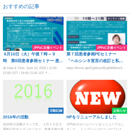
おすすめの記事
JPPaC主催イベント
JPPaC主催イベント
6月10日（火）午後７時～９
第７回患者参画PEセミナー
時 第8回患者参画セミナー 患者
「ヘルシンキ宣言の改訂と私た
主体で考える研究倫理～ヘルシ
ちが目指す患者参
📅 Date & Time: June 10, 2025 | 11:00-
https://forms.gle/Fg3dvuUBzjAbMNmz9...
13:00 CET / 19:00-21:00 JST📍 ...
ンキ宣言から患者・市民の研究
画
倫理宣言、そして未来のビジョ
３月１０日（月）午後７時～９
ンへと続くロードマップ～
時 オンライ
PEOF+ JPPaC & PFMD 8th PE
ン 基
Seminar - Research Ethics
調講演は、「ヘルシンキ宣言と
from a Patient-Centered
GCPの改訂が意味するもの～患
活動記録
お知らせ
Perspective – A Roadmap
者参画はどう変わるか～」講
2016年の活動
HPをリニューアルしました
from the Helsinki Declaration
師：松山琴音さん（日本医科大
2016年の活動チラシです。 ３月１５日３
JPPaCのホームページをリニューアルし
to the Declaration of Research
学研究統括センター副センター
周年記念オープンセミナー 患者主体の意
ました。 トップページのコンセプトは、