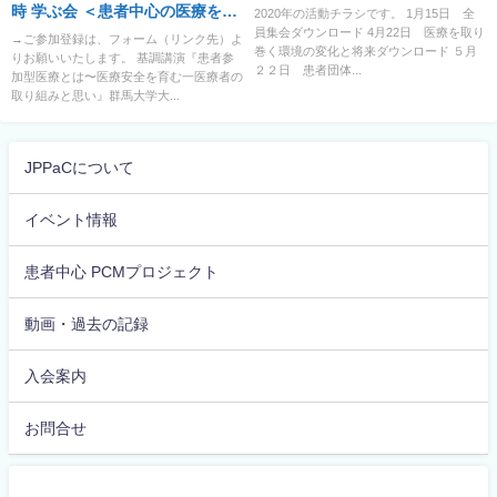
時 学ぶ会 ＜患者中心の医療を共
2020年の活動チラシです。 1月15日 全
員集会ダウンロード 4月22日 医療を取り
に考えるミニ・シンポジウム＞
→ご参加登録は、フォーム（リンク先）よ
巻く環境の変化と将来ダウンロード ５月
りお願いいたします。 基調講演『患者参
「患者と医療者が望む患者中心
２２日 患者団体...
加型医療とは〜医療安全を育む一医療者の
の医療の先に、患者に期待され
取り組みと思い』群馬大学大...
る医療参加の未来はあるのか」
～医療安全とSDM を手がかり
に、生活者と医療者の「はじめ
JPPaCについて
の一歩」を探る～
イベント情報
患者中心 PCMプロジェクト
動画・過去の記録
入会案内
お問合せ