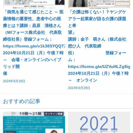
「病気を通じて感じたこと ～ 医
「介護は怖くない！？ヤングケ
薬情報の重要性、患者中心の医
アラー起業家が語る介護の課題
療とは？講師：昌原 清植さん
と希
（MIフォース株式会社 代表取
望
締役社長）登録フォーム：
講師：金子 萌さん（株式会社
https://forms.gle/v1k38SYQQTZhVe7u7
想ひ人 代表取締
2024年10月21日（月）午後７時
役） 登録フォー
～ 会場・オンラインのハイブ
ム：
リッド開
https://forms.gle/UZV
催
2024年10月21日（月）午後７時
～ オンライン
2024年9月29日
2024年9月29日
おすすめの記事