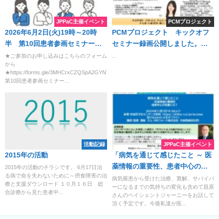
料 お申込みURL
https://forms.gle/1ihKtrMJLt8c97kd9
JPPaC主催イベント
PCMプロジェクト
2026年6月2日(火)19時～20時
PCMプロジェクト キックオフ
半 第10回患者参画セミナー
セミナー録画公開しました。
「患者参画って、なんだろ
「患者参画Patient Engagement
★ご参加のお申し込みはこちらのフォーム
...
から
う？」― 立場をこえて、共に考
の黎明期にある日本で今取り組
★https://forms.gle/3MHCrxCZQSpA2GYN7
える時間―
むべきことは何か」
第10回患者参画セミナー...
活動記録
JPPaC主催イベント
2015年の活動
「病気を通じて感じたこと ～ 医
薬情報の重要性、患者中心の医
2015年の活動のチラシです。 6月17日治
る病で命を失わないために～摂食障害の治
療とは？講師：昌原 清植さん
病気罹患から受けた治療、寛解、サバイバ
療と支援ダウンロード １０月１６日 総
ーになるまでの気持ちの変化も含めて昌原
（MIフォース株式会社 代表取
合診療から見た患者中...
さんのペイシェントジャーニーをお話して
締役社長）登録フォーム：
頂く予定です。今後私達が医...
https://forms.gle/v1k38S