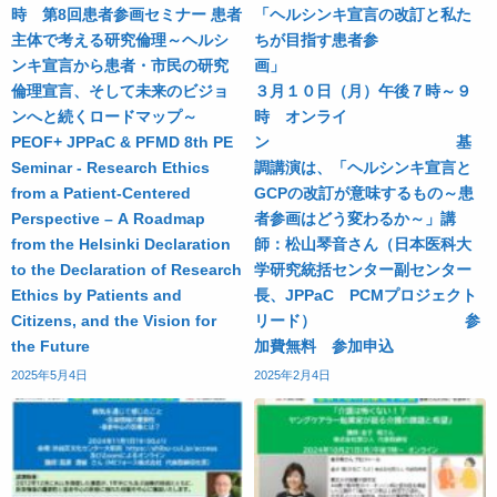
時 第8回患者参画セミナー 患者
「ヘルシンキ宣言の改訂と私た
主体で考える研究倫理～ヘルシ
ちが目指す患者参
ンキ宣言から患者・市民の研究
画
倫理宣言、そして未来のビジョ
３月１０日（月）午後７時～９
ンへと続くロードマップ～
時 オンライ
PEOF+ JPPaC & PFMD 8th PE
ン 基
Seminar - Research Ethics
調講演は、「ヘルシンキ宣言と
from a Patient-Centered
GCPの改訂が意味するもの～患
Perspective – A Roadmap
者参画はどう変わるか～」講
from the Helsinki Declaration
師：松山琴音さん（日本医科大
to the Declaration of Research
学研究統括センター副センター
Ethics by Patients and
長、JPPaC PCMプロジェクト
Citizens, and the Vision for
リード） 参
the Future
加費無料 参加申込
2025年5月4日
2025年2月4日