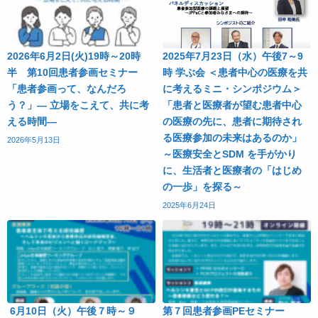
2026年6月2日(火)19時～20時
2025年7月23日（水）午後7～9
半 第10回患者参画セミナー
時 学ぶ会 ＜患者中心の医療を共
「患者参画って、なんだろ
に考えるミニ・シンポジウム＞
う？」― 立場をこえて、共に考
「患者と医療者が望む患者中心
える時間―
の医療の先に、患者に期待され
る医療参加の未来はあるのか」
2026年5月13日
～医療安全とSDM を手がかり
に、生活者と医療者の「はじめ
の一歩」を探る～
2025年6月24日
6月10日（火）午後７時～９
第７回患者参画PEセミナー