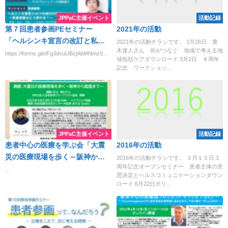
JPPaC主催イベント
活動記録
第７回患者参画PEセミナー
2021年の活動
「ヘルシンキ宣言の改訂と私た
2021年の活動チラシです。 1月26日 青
木達人さん 街がつなぐ 地域で考える地
ちが目指す患者参
https://forms.gle/Fg3dvuUBzjAbMNmz9...
域包括ケアダウンロード 3月2日 ８周年
画」
記念 ワークショッ...
３月１０日（月）午後７時～９
時 オンライ
ン 基
調講演は、「ヘルシンキ宣言と
GCPの改訂が意味するもの～患
者参画はどう変わるか～」講
JPPaC主催イベント
活動記録
患者中心の医療を学ぶ会「大震
2016年の活動
師：松山琴音さん（日本医科大
災の医療現場を歩く～阪神から
学研究統括センター副センター
2016年の活動チラシです。 ３月１５日３
周年記念オープンセミナー 患者主体の意
能登まで～」講師：村上和巳さ
長、JPPaC PCMプロジェクト
...
思決定とヘルスコミュニケーションダウン
ん（NPO法人日本医学ジャーナ
リード） 参
ロード 6月22日ポリ...
リスト協会 理事）2025年3月
加費無料 参加申込
22日（土）午後16時～ハイブリ
ッド開催 場所 渋谷区総合文化
センター大和田・Zoom 参加無